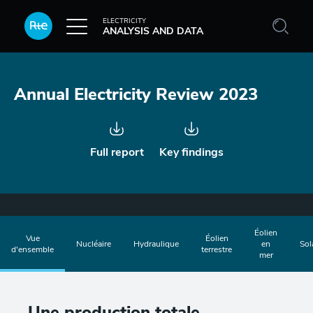
Skip to main content
ELECTRICITY
ANALYSIS AND DATA
Annual Electricity Review 2023
Full report
Key findings
Menu
Éolien
Vue
Éolien
Nucléaire
Hydraulique
en
Sol
d'ensemble
terrestre
mer
Sections
Section externalisée
Menu tertiaire
Paragraphes de la section
BE 2023 - Production
Une production totale