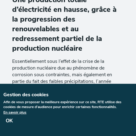
d’électricité en hausse, grâce à
la progression des
renouvelables et au
redressement partiel de la
production nucléaire
Essentiellement sous l’effet de la crise de la
production nucléaire due au phénomène de
corrosion sous contraintes, mais également en
partie du fait des faibles précipitations, l’année
2022 avait été singulière pour la production
Gestion des cookies
d’électricité en France, autant du point de vue du
volume total produit que de la répartition entre
Afin de vous proposer la meilleure expérience sur ce site, RTE utilise des
cookies de mesure d'audience pour enrichir certaines fonctionnalités.
filières. En 2023, la production a retrouvé des
En savoir plus
caractéristiques plus proches de l’historique, tout en
OK
restant en écart par rapport aux années avant-crise.
Ainsi, le volume de production a nettement