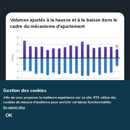
Graphe
Volumes ajustés à la hausse et à la baisse dans le
cadre du mécanisme d'ajustement
Gestion des cookies
Dernière mise à jour le :
06 août 2026
à
18:20
Afin de vous proposer la meilleure expérience sur ce site, RTE utilise des
cookies de mesure d'audience pour enrichir certaines fonctionnalités.
En savoir plus
>
Légende et filtres
OK
Annuel
Mensuel