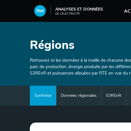
Aller au contenu principal
ANALYSES ET DONNÉES
AC
DE L’ÉLECTRICITÉ
Régions
Retrouvez ici les données à la maille de chacune des
parc de production, énergie produite par les différen
S3REnR et puissances allouées par RTE en vue du ra
Menu
Synthèse
Données régionales
S3REnR
Paragraphes
Graphe