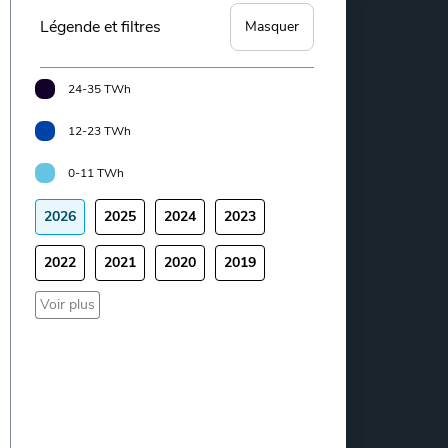
Légende et filtres
Masquer
24-35 TWh
12-23 TWh
0-11 TWh
2026
2025
2024
2023
2022
2021
2020
2019
Voir plus