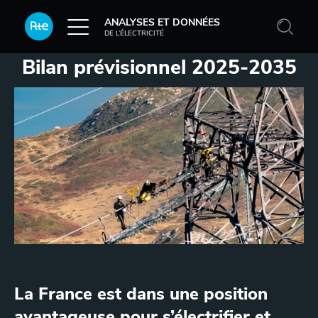
Aller au contenu principal
ANALYSES ET DONNÉES
DE L’ÉLECTRICITÉ
Bilan prévisionnel 2025-2035
Contenu additionnel
La France est dans une position
avantageuse pour s’électrifier et