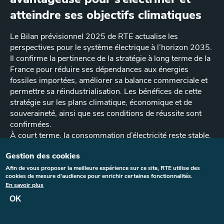
atteindre ses objectifs climatiques
Le Bilan prévisionnel 2025 de RTE actualise les
perspectives pour le système électrique à l’horizon 2035.
Il confirme la pertinence de la stratégie à long terme de la
France pour réduire ses dépendances aux énergies
fossiles importées, améliorer sa balance commerciale et
permettre sa réindustrialisation. Les bénéfices de cette
stratégie sur les plans climatique, économique et de
souveraineté, ainsi que ses conditions de réussite sont
confirmées.
À court terme, la consommation d’électricité reste stable,
en décalage avec une production d’électricité bas-carbone
Gestion des cookies
qui croît désormais au rythme nécessaire pour atteindre
ses objectifs. Le pays se trouve donc dans une situation
Afin de vous proposer la meilleure expérience sur ce site, RTE utilise des
cookies de mesure d'audience pour enrichir certaines fonctionnalités.
d’abondance d’électricité décarbonée, très favorable à
En savoir plus
l’accueil de nouveaux usages, mais qui doit rester
OK
transitoire. Le levier le plus efficace de résorption de cet
épisode de surcapacité consiste à engager un mouvement
d’électrification rapide du pays (trajectoire décarbonation