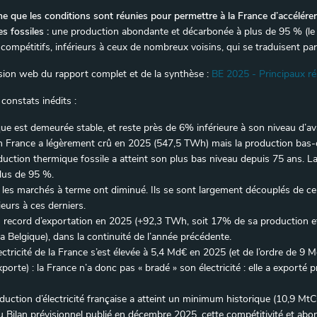
 que les conditions sont réunies pour permettre à la France d’accélérer s
s fossiles :
une production abondante et décarbonée à plus de 95 % (l
x compétitifs, inférieurs à ceux de nombreux voisins, qui se traduisent pa
rsion web du rapport complet et de la synthèse :
BE 2025 - Principaux ré
constats inédits :
e est demeurée stable, et reste près de 6% inférieure à son niveau d’av
é en France a légèrement crû en 2025 (547,5 TWh) mais la production ba
uction thermique fossile a atteint son plus bas niveau depuis 75 ans. La 
plus de 95 %.
sur les marchés à terme ont diminué. Ils se sont largement découplés de ce
eurs à ces derniers.
 record d’exportation en 2025 (+92,3 TWh, soit 17% de sa production et
elgique), dans la continuité de l’année précédente.
lectricité de la France s’est élevée à 5,4 Md€ en 2025 (et de l’ordre de 
xporte) : la France n’a donc pas « bradé » son électricité : elle a expor
uction d’électricité française a atteint un minimum historique (10,9 Mt
 Bilan prévisionnel publié en décembre 2025, cette compétitivité et ab