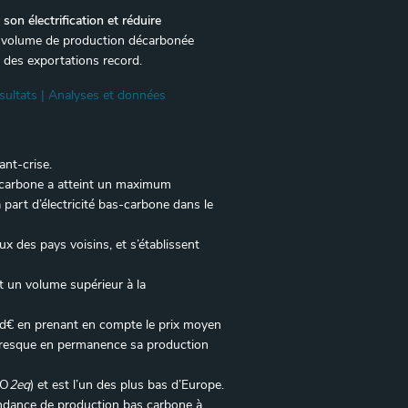
on électrification et réduire
e volume de production décarbonée
r des exportations record.
sultats | Analyses et données
ant-crise.
s-carbone a atteint un maximum
part d’électricité bas-carbone dans le
ux des pays voisins, et s’établissent
 un volume supérieur à la
9 Md€ en prenant en compte le prix moyen
té presque en permanence sa production
CO
2eq
) et est l’un des plus bas d’Europe.
ondance de production bas carbone à