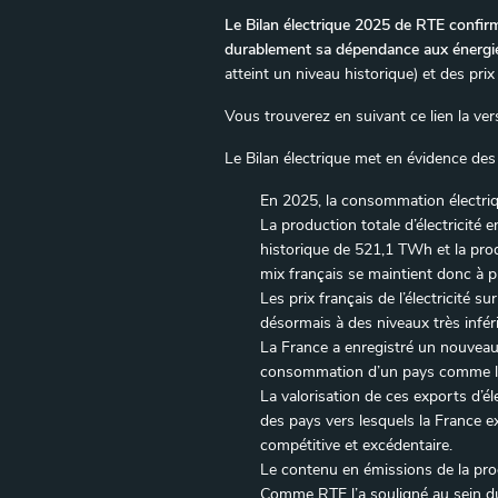
Le Bilan électrique 2025 de RTE confirme
durablement sa dépendance aux énergie
atteint un niveau historique) et des pri
Vous trouverez en suivant ce lien la ve
Le Bilan électrique met en évidence des 
En 2025, la consommation électriqu
La production totale d’électricit
historique de 521,1 TWh et la prod
mix français se maintient donc à 
Les prix français de l’électricité 
désormais à des niveaux très inféri
La France a enregistré un nouveau
consommation d’un pays comme la B
La valorisation de ces exports d’é
des pays vers lesquels la France e
compétitive et excédentaire.
Le contenu en émissions de la prod
Comme RTE l’a souligné au sein du