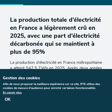
Sections
Section externalisée
Menu tertiaire
Paragraphes de la section
BE 2025 - Production
La production totale d’électricité
en France a légèrement crû en
2025, avec une part d’électricité
décarbonée qui se maintient à
plus de 95%
La production d’électricité en France métropolitaine
a atteint 547,5 TWh en 2025. Après deux années
de forte croissance en 2023 et 2024, de l’ordre de
Gestion des cookies
10% par an, liée essentiellement au rétablissement
de la disponibilité du parc nucléaire et à
Afin de vous proposer la meilleure expérience sur ce site, RTE utilise des
cookies de mesure d'audience pour enrichir certaines fonctionnalités.
l’amélioration de la production hydraulique du fait
En savoir plus
de conditions météorologiques plus favorables, le
OK
volume d’électricité produite en France
métropolitaine a très légèrement crû en 2025 (+8,2