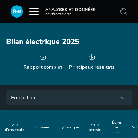
Aller au contenu principal
ANALYSES ET DONNÉES
DE L’ÉLECTRICITÉ
Bilan électrique 2025
Rapport complet
Principaux résultats
Menu
Production
Éolien
Vue
Éolien
Nucléaire
Hydraulique
en
Sol
d'ensemble
terrestre
mer