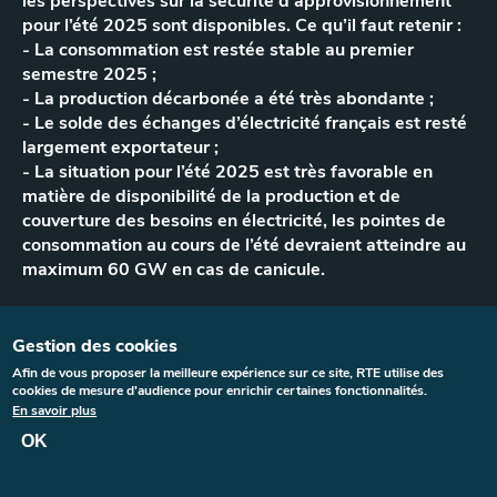
les perspectives sur la sécurité d'approvisionnement
pour l’été 2025 sont disponibles. Ce qu’il faut retenir :
- La consommation est restée stable au premier
semestre 2025 ;
- La production décarbonée a été très abondante ;
- Le solde des échanges d’électricité français est resté
largement exportateur ;
- La situation pour l’été 2025 est très favorable en
matière de disponibilité de la production et de
couverture des besoins en électricité, les pointes de
consommation au cours de l’été devraient atteindre au
maximum 60 GW en cas de canicule.
Gestion des cookies
Bilan du premier
Afin de vous proposer la meilleure expérience sur ce site, RTE utilise des
semestre 2025
cookies de mesure d'audience pour enrichir certaines fonctionnalités.
En savoir plus
OK
Bilan du premier semestre 2025