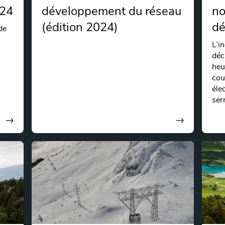
024
développement du réseau
no
(édition 2024)
dé
de
L’i
déc
heu
cou
éle
ser