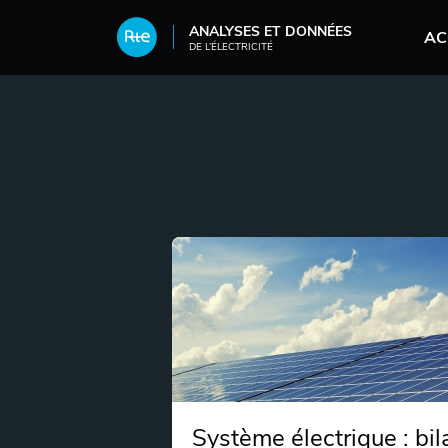
Aller au contenu principal
ANALYSES ET DONNÉES
AC
DE L’ÉLECTRICITÉ
Système électrique : bil