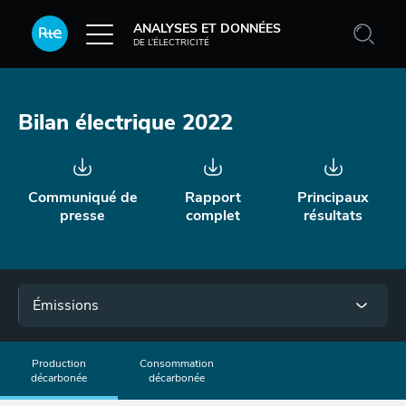
Aller au contenu principal
ANALYSES ET DONNÉES
DE L’ÉLECTRICITÉ
Bilan électrique 2022
Communiqué de
Rapport
Principaux
presse
complet
résultats
Menu
Émissions
Production
Consommation
décarbonée
décarbonée