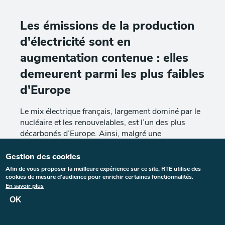
Sections
Paragraphes de la section
Émissions
Les émissions de la production
d'électricité sont en
augmentation contenue : elles
demeurent parmi les plus faibles
d'Europe
Le mix électrique français, largement dominé par le
nucléaire et les renouvelables, est l’un des plus
décarbonés d’Europe. Ainsi, malgré une
consommation d’électricité par habitant
relativement élevée en comparaison avec celle des
Gestion des cookies
1
pays voisins
, les émissions pour la production
Afin de vous proposer la meilleure expérience sur ce site, RTE utilise des
d’électricité représentent autour de 5 % des
cookies de mesure d'audience pour enrichir certaines fonctionnalités.
En savoir plus
2
émissions territoriales en France
contre 19 % au
3
niveau de l’Union européenne
. De plus, le solde
OK
traditionnellement exportateur de la France permet
aux pays voisins de bénéficier de l’électricité bas-